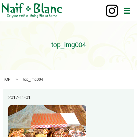
メ
top_img004
TOP
top_img004
2017-11-01