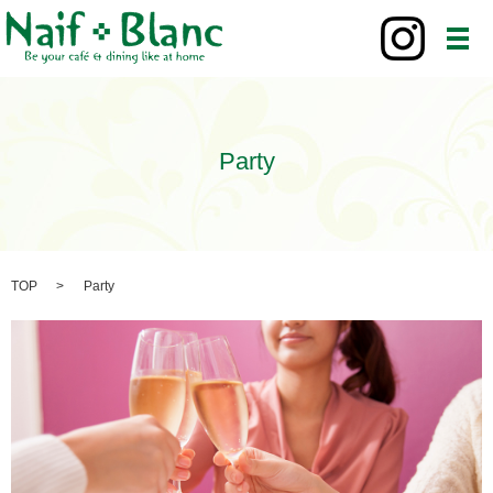
メ
Party
TOP
Party