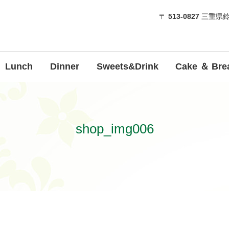
〒
513-0827
三重県鈴
Lunch
Dinner
Sweets&Drink
Cake ＆ Bre
shop_img006