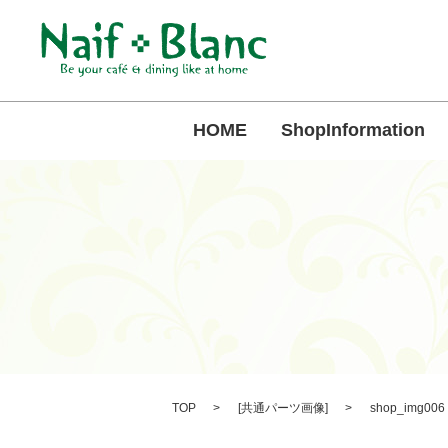
HOME
ShopInformation
TOP
[
共通パーツ画像
]
shop_img006