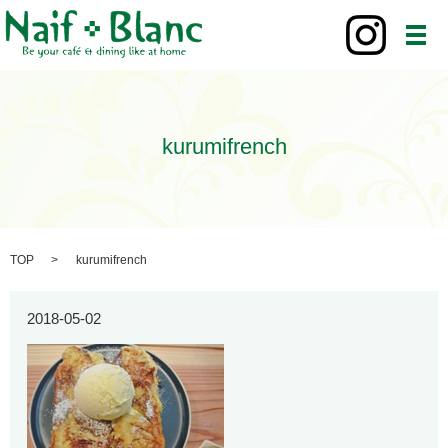
メ
kurumifrench
TOP
kurumifrench
2018-05-02