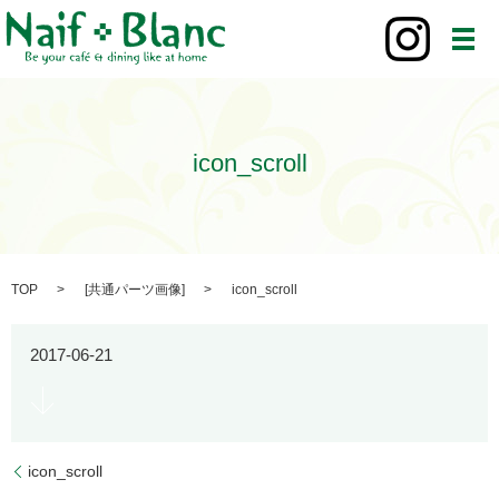
メ
icon_scroll
TOP
[
共通パーツ画像
]
icon_scroll
2017-06-21
icon_scroll