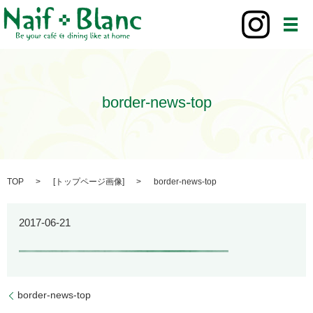
メ
border-news-top
TOP
[
トップページ画像
]
border-news-top
2017-06-21
border-news-top