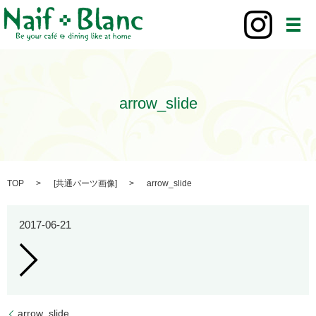
メ
arrow_slide
TOP
[
共通パーツ画像
]
arrow_slide
2017-06-21
arrow_slide