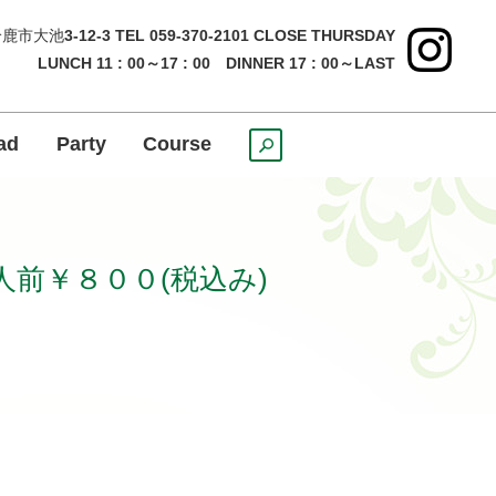
鹿市大池
3-12-3 TEL 059-370-2101 CLOSE THURSDAY
LUNCH 11 : 00～17 : 00 DINNER 17 : 00～LAST
ad
Party
Course
search
前￥８００(税込み)