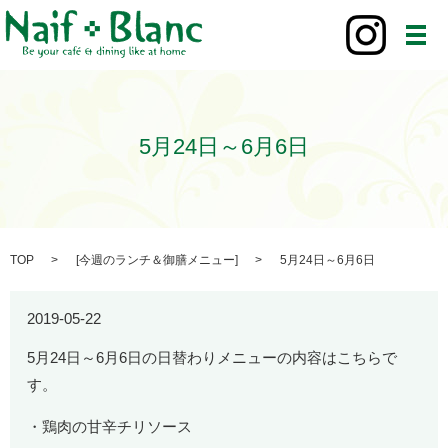
メ
5月24日～6月6日
TOP
[
今週のランチ＆御膳メニュー
]
5月24日～6月6日
2019-05-22
5月24日～6月6日の日替わりメニューの内容はこちらで
す。
・鶏肉の甘辛チリソース