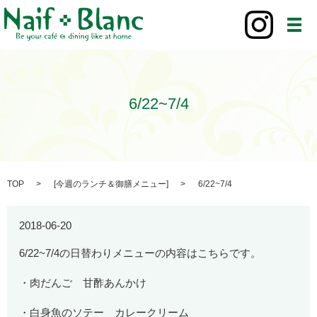
メ
6/22~7/4
TOP
[
今週のランチ＆御膳メニュー
]
6/22~7/4
2018-06-20
6/22~7/4の日替わりメニューの内容はこちらです。
・肉だんご 甘酢あんかけ
・白身魚のソテー カレークリーム