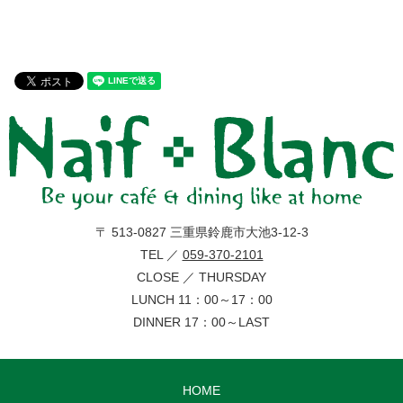
〒 513-0827 三重県鈴鹿市大池3-12-3
TEL ／
059-370-2101
CLOSE ／ THURSDAY
LUNCH 11：00～17：00
DINNER 17：00～LAST
HOME